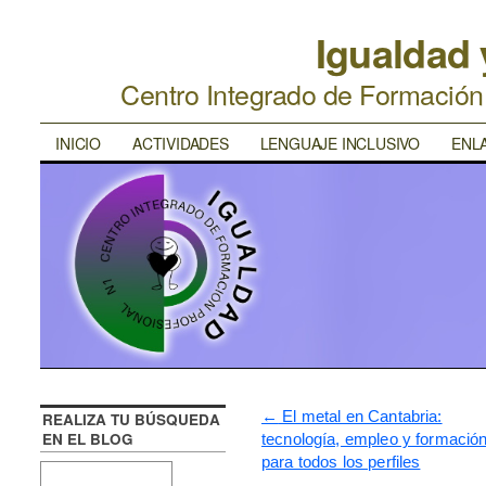
Igualdad
Centro Integrado de Formació
INICIO
ACTIVIDADES
LENGUAJE INCLUSIVO
ENL
←
El metal en Cantabria:
REALIZA TU BÚSQUEDA
EN EL BLOG
tecnología, empleo y formació
para todos los perfiles