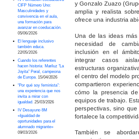
y Gonzalo Zuazo (Grupo 
CIFP Número Uno:
Masculinidades y
amplia y realista sobr
convivencia en el aula,
ofrece una industria abi
una formación para
avanzar en coeducación.
05/06/2026
Una de las ideas más 
El lenguaje inclusivo
necesidad de cambia
también educa.
inclusión en el ámbit
22/05/2026
integrar casos aisl
Cuando los referentes
hacen historia: Mariluz “La
estructuras organizativ
Joyita” Peral, campeona
el centro del modelo pr
de Europa.
15/04/2026
compartieron experienc
“Por qué soy feminista”:
una experiencia que nos
cómo la presencia de 
invita a mirar con
equipos de trabajo. Es
igualdad.
25/03/2026
perspectivas, sino que
IV Desayuno 8M
fortalece la competitivi
«Igualdad de
oportunidades para el
alumnado migrante»
También se abordar
09/03/2026