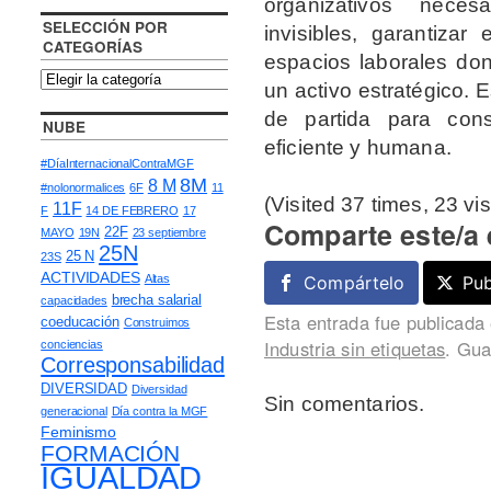
organizativos neces
SELECCIÓN POR
invisibles, garantizar
CATEGORÍAS
espacios laborales don
un activo estratégico.
de partida para cons
NUBE
eficiente y humana.
#DíaInternacionalContraMGF
8M
8 M
#nolonormalices
6F
11
(Visited 37 times, 23 vis
11F
F
14 DE FEBRERO
17
Comparte este/a 
22F
MAYO
19N
23 septiembre
25N
25 N
23S
ACTIVIDADES
Altas
Compártelo
Pub
brecha salarial
capacidades
Esta entrada fue publicada
coeducación
Construimos
Industria sin etiquetas
. Gua
conciencias
Corresponsabilidad
DIVERSIDAD
Diversidad
Sin comentarios.
generacional
Día contra la MGF
Feminismo
FORMACIÓN
IGUALDAD