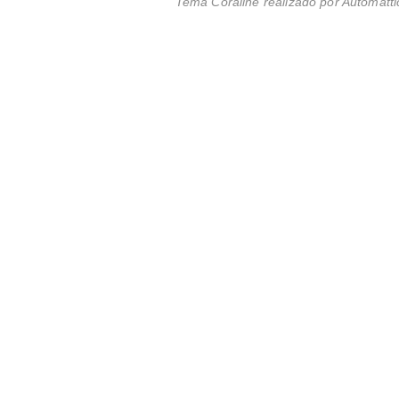
Tema Coraline realizado por
Automatti