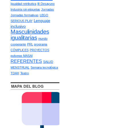
Igualdad retributiva
III Desayuno
Industria sin etiquetas
Jornadas
Jornadas formativas
LEGO
Lenguaje
SERIOUS PLAY
inclusivo
Masculinidades
igualitarias
mundo
cooperante
PRL
programa
CÓMPLICES
PROYECTOS
pulseras MASAI
REFERENTES
SALUD
MENSTRUAL
Semana tecnológica
TDAH
Teatro
MAPA DEL BLOG