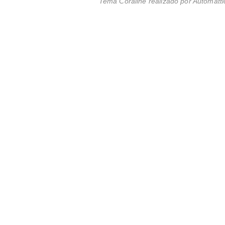
Tema Coraline realizado por
Automatti