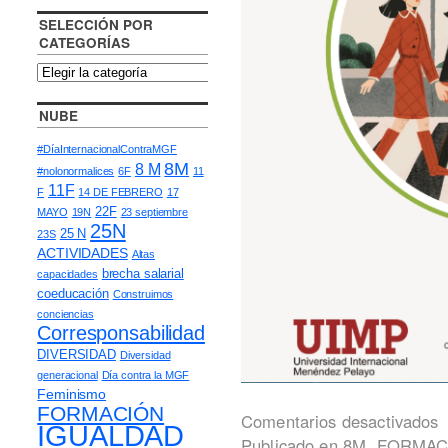
SELECCIÓN POR
CATEGORÍAS
NUBE
#DíaInternacionalContraMGF
8M
8 M
#nolonormalices
6F
11
11F
F
14 DE FEBRERO
17
22F
MAYO
19N
23 septiembre
25N
25 N
23S
ACTIVIDADES
Altas
brecha salarial
capacidades
coeducación
Construimos
conciencias
Corresponsabilidad
DIVERSIDAD
Diversidad
generacional
Día contra la MGF
Feminismo
FORMACIÓN
Comentarios desactivados
IGUALDAD
Publicado en
8M
,
FORMAC