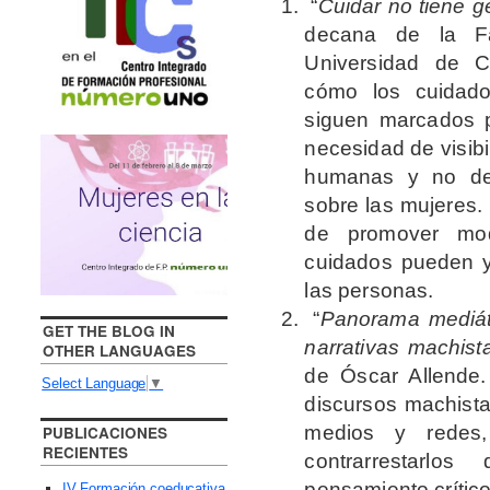
“
Cuidar no tiene g
decana de la Fa
Universidad de Ca
cómo los cuidados
siguen marcados p
necesidad de visibi
humanas y no de
sobre las mujeres.
de promover mo
cuidados pueden y
las personas.
“
Panorama mediát
GET THE BLOG IN
narrativas machista
OTHER LANGUAGES
de Óscar Allende.
Select Language
▼
discursos machist
medios y redes,
PUBLICACIONES
RECIENTES
contrarrestarl
pensamiento crítico
IV Formación coeducativa