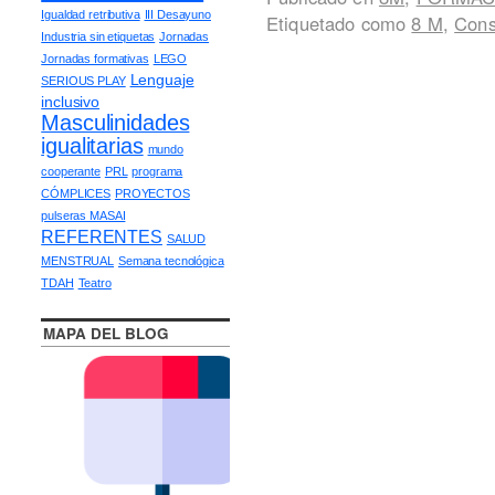
Igualdad retributiva
III Desayuno
Etiquetado como
8 M
,
Cons
Industria sin etiquetas
Jornadas
Jornadas formativas
LEGO
Lenguaje
SERIOUS PLAY
inclusivo
Masculinidades
igualitarias
mundo
cooperante
PRL
programa
CÓMPLICES
PROYECTOS
pulseras MASAI
REFERENTES
SALUD
MENSTRUAL
Semana tecnológica
TDAH
Teatro
MAPA DEL BLOG