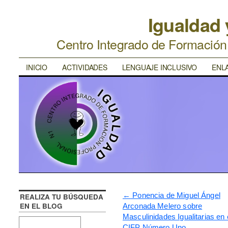
Igualdad
Centro Integrado de Formació
INICIO
ACTIVIDADES
LENGUAJE INCLUSIVO
ENL
←
Ponencia de Miguel Ángel
REALIZA TU BÚSQUEDA
EN EL BLOG
Arconada Melero sobre
Masculinidades Igualitarias en 
CIFP Número Uno.