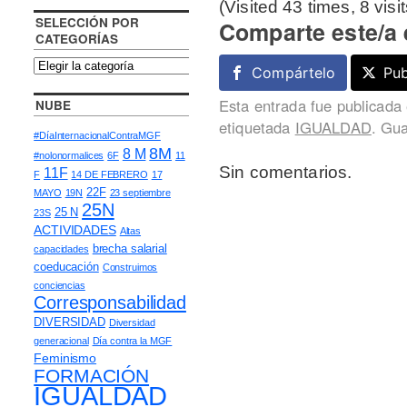
(Visited 43 times, 8 visi
SELECCIÓN POR
Comparte este/a 
CATEGORÍAS
Compártelo
Pub
Esta entrada fue publicada
NUBE
etiquetada
IGUALDAD
. Gu
#DíaInternacionalContraMGF
8M
8 M
#nolonormalices
6F
11
Sin comentarios.
11F
F
14 DE FEBRERO
17
22F
MAYO
19N
23 septiembre
25N
25 N
23S
ACTIVIDADES
Altas
brecha salarial
capacidades
coeducación
Construimos
conciencias
Corresponsabilidad
DIVERSIDAD
Diversidad
generacional
Día contra la MGF
Feminismo
FORMACIÓN
IGUALDAD