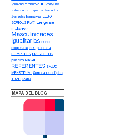
Igualdad retributiva
III Desayuno
Industria sin etiquetas
Jornadas
Jornadas formativas
LEGO
Lenguaje
SERIOUS PLAY
inclusivo
Masculinidades
igualitarias
mundo
cooperante
PRL
programa
CÓMPLICES
PROYECTOS
pulseras MASAI
REFERENTES
SALUD
MENSTRUAL
Semana tecnológica
TDAH
Teatro
MAPA DEL BLOG