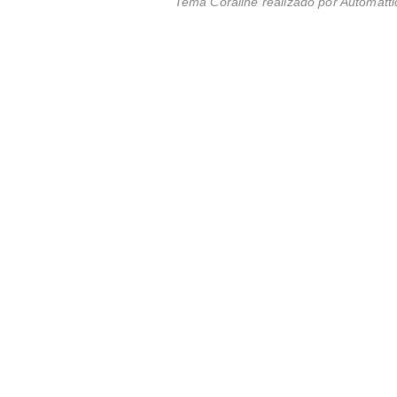
Tema Coraline realizado por
Automatti