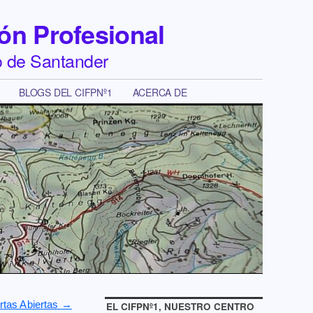
ón Profesional
o de Santander
BLOGS DEL CIFPNº1
ACERCA DE
rtas Abiertas
→
EL CIFPNº1, NUESTRO CENTRO