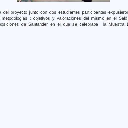
a del proyecto junto con dos estudiantes participantes expusier
s metodologías ; objetivos y valoraciones del mismo en el Sal
posiciones de Santander en el que se celebraba la Muestra
 ha mostrado el Proyecto OrientaESO junto con el de ¡Acércate a 
docentes ,en la visita de participantes del Congreso de FP, en el Ce