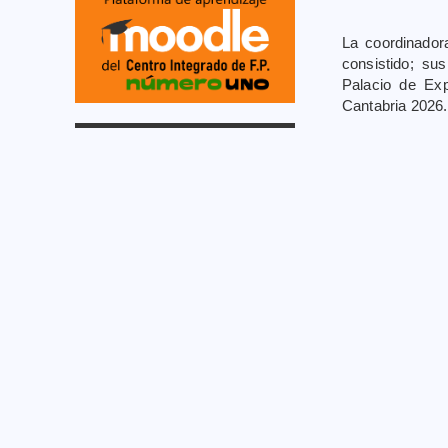
La coordinador
consistido; su
Palacio de Ex
Cantabria 2026.
Y finalmente se
60 directores y 