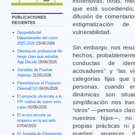
inofensivas; otras, me
que está sucediendo;
difusión de comentario
PUBLICACIONES
RECIENTES
estigmatización d
vulnerabilidad.
Despedida del
Departamento del curso
2025-2026
23/06/2026
Sin embargo, nos resul
Orientación profesional No
hechos, probablemente
tengo claro qué estudiar.
App Decide
18/06/2026
conductas de iden
Jornadas de Puertas
acosadores” y “las v
Abiertas
21/05/2026
categorías fijas que
Presentamos el Proyecto
personas, cuando e
OrientaESO
08/05/2026
dinámicas son situac
El proyecto ¡Acércate a la
simplificación nos tra
FP! vuelve de nuevo este
curso
05/05/2026
“otros” —personas clar
El acoso escolar no
nuestros hijos—, no 
empieza en la escuela
propias prácticas ni
07/04/2026
pueden aparecer d
IV Jornada de Orientación