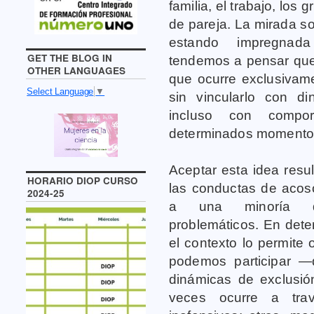
familia, el trabajo, los
de pareja. La mirada so
estando impregnada
GET THE BLOG IN
tendemos a pensar que 
OTHER LANGUAGES
que ocurre exclusivame
Select Language
▼
sin vincularlo con di
incluso con compo
determinados momentos
Aceptar esta idea resu
HORARIO DIOP CURSO
las conductas de acos
2024-25
a una minoría d
problemáticos. En dete
el contexto lo permite 
podemos participar —
dinámicas de exclusión
veces ocurre a tra