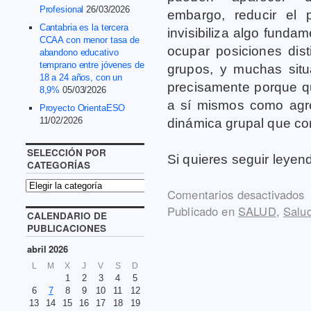
Profesional
26/03/2026
embargo, reducir el 
Cantabria es la tercera
invisibiliza algo fund
CCAA con menor tasa de
ocupar posiciones dis
abandono educativo
temprano entre jóvenes de
grupos, y muchas sit
18 a 24 años, con un
precisamente porque qu
8,9%
05/03/2026
a sí mismos como agr
Proyecto OrientaESO
11/02/2026
dinámica grupal que co
SELECCIÓN POR
Si quieres seguir leye
CATEGORÍAS
Comentarios desactivados
Publicado en
SALUD
,
Salu
CALENDARIO DE
PUBLICACIONES
abril 2026
L
M
X
J
V
S
D
1
2
3
4
5
6
7
8
9
10
11
12
13
14
15
16
17
18
19