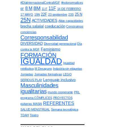
#DíaInternacionalContraMGF
#nolonormalices
8M
8 M
11F
6F
11 F
14 DE FEBRERO
22F
25 N
17 MAYO
19N
23 septiembre
23S
25N
ACTIVIDADES
Altas capacidades
brecha salarial
coeducación
Construimos
conciencias
Corresponsabilidad
DIVERSIDAD
Diversidad generacional
Día
Feminismo
contra la MGF
FORMACIÓN
IGUALDAD
Igualdad
retributiva
III Desayuno
Industria sin etiquetas
Jornadas
Jornadas formativas
LEGO
Lenguaje inclusivo
SERIOUS PLAY
Masculinidades
igualitarias
mundo cooperante
PRL
programa CÓMPLICES
PROYECTOS
REFERENTES
pulseras MASAI
SALUD MENSTRUAL
Semana tecnológica
TDAH
Teatro