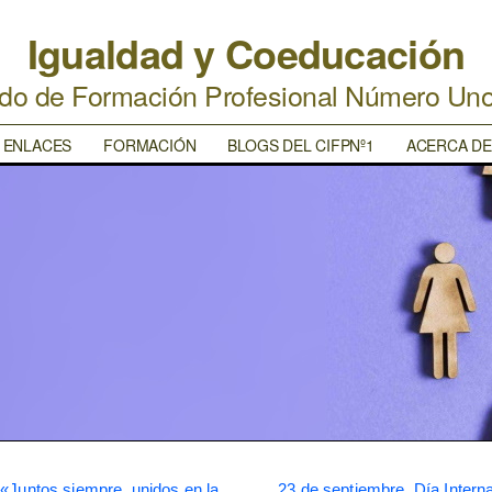
Igualdad y Coeducación
ado de Formación Profesional Número Un
ENLACES
FORMACIÓN
BLOGS DEL CIFPNº1
ACERCA DE
«Juntos siempre, unidos en la
23 de septiembre, Día Interna