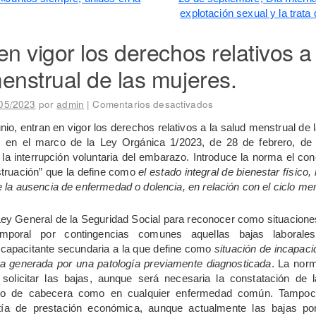
explotación sexual y la trat
en vigor los derechos relativos a 
enstrual de las mujeres.
05/2023
por
admin
|
Comentarios desactivados
nio, entran en vigor los derechos relativos a la salud menstrual de
os en el marco de la Ley Orgánica 1/2023, de 28 de febrero, de
 la interrupción voluntaria del embarazo. Introduce la norma el co
truación” que la define como
el estado integral de bienestar físico,
la ausencia de enfermedad o dolencia, en relación con el ciclo me
Ley General de la Seguridad Social para reconocer como situacione
emporal por contingencias comunes aquellas bajas laboral
ncapacitante secundaria a la que define como
situación de incapaci
a generada por una patología previamente diagnosticada
. La nor
 solicitar las bajas, aunque será necesaria la constatación de l
co de cabecera como en cualquier enfermedad común. Tampoco
ía de prestación económica, aunque actualmente las bajas por