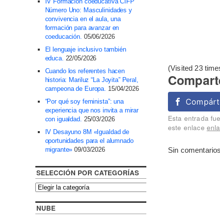
IV Formación coeducativa CIFP
Número Uno: Masculinidades y
convivencia en el aula, una
formación para avanzar en
coeducación.
05/06/2026
El lenguaje inclusivo también
educa.
22/05/2026
(Visited 23 time
Cuando los referentes hacen
Comparte
historia: Mariluz “La Joyita” Peral,
campeona de Europa.
15/04/2026
Compárt
“Por qué soy feminista”: una
experiencia que nos invita a mirar
Esta entrada fu
con igualdad.
25/03/2026
este enlace
enl
IV Desayuno 8M «Igualdad de
oportunidades para el alumnado
Sin comentarios
migrante»
09/03/2026
SELECCIÓN POR CATEGORÍAS
NUBE