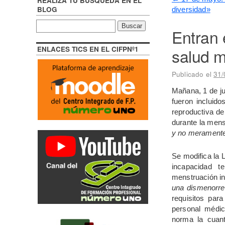
REALIZA TU BÚSQUEDA EN EL
BLOG
diversidad»
Entran 
ENLACES TICS EN EL CIFPNº1
salud m
Publicado el
31/
Mañana, 1 de ju
fueron incluid
reproductiva de
durante la mens
y no meramente 
Se modifica la 
incapacidad t
menstruación i
una dismenorre
requisitos para
personal médi
norma la cuant