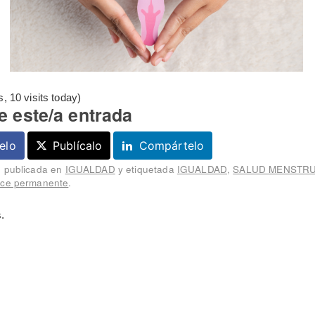
s, 10 visits today)
 este/a entrada
elo
Publícalo
Compártelo
e publicada en
IGUALDAD
y etiquetada
IGUALDAD
,
SALUD MENSTR
ace permanente
.
.