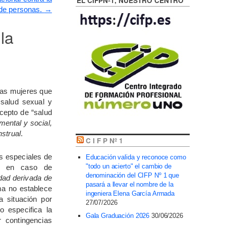
EL CIFPNº1, NUESTRO CENTRO
a de personas.
→
la
 las mujeres que
 salud sexual y
ncepto de “salud
 mental y social,
nstrual
.
C I F P Nº 1
s especiales de
Educación valida y reconoce como
"todo un acierto" el cambio de
es en caso de
denominación del CIFP Nº 1 que
dad derivada de
pasará a llevar el nombre de la
ma no establece
ingeniera Elena García Armada
a situación por
27/07/2026
 especifica la
Gala Graduación 2026
30/06/2026
 contingencias