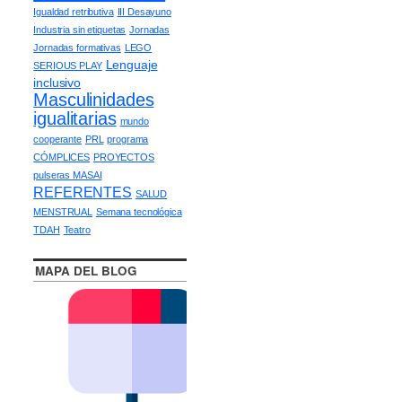
Igualdad retributiva
III Desayuno
Industria sin etiquetas
Jornadas
Jornadas formativas
LEGO
Lenguaje
SERIOUS PLAY
inclusivo
Masculinidades
igualitarias
mundo
cooperante
PRL
programa
CÓMPLICES
PROYECTOS
pulseras MASAI
REFERENTES
SALUD
MENSTRUAL
Semana tecnológica
TDAH
Teatro
MAPA DEL BLOG