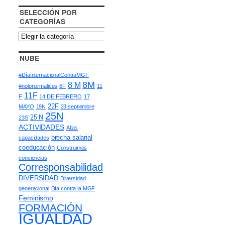
SELECCIÓN POR
CATEGORÍAS
NUBE
#DíaInternacionalContraMGF
8M
8 M
#nolonormalices
6F
11
11F
F
14 DE FEBRERO
17
22F
MAYO
19N
23 septiembre
25N
25 N
23S
ACTIVIDADES
Altas
brecha salarial
capacidades
coeducación
Construimos
conciencias
Corresponsabilidad
DIVERSIDAD
Diversidad
generacional
Día contra la MGF
Feminismo
FORMACIÓN
IGUALDAD