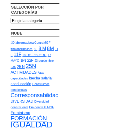
SELECCIÓN POR
CATEGORÍAS
NUBE
#DíaInternacionalContraMGF
8M
8 M
#nolonormalices
6F
11
11F
F
14 DE FEBRERO
17
22F
MAYO
19N
23 septiembre
25N
25 N
23S
ACTIVIDADES
Altas
brecha salarial
capacidades
coeducación
Construimos
conciencias
Corresponsabilidad
DIVERSIDAD
Diversidad
generacional
Día contra la MGF
Feminismo
FORMACIÓN
IGUALDAD