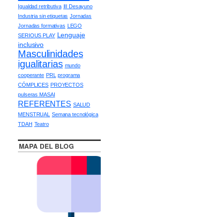
Igualdad retributiva
III Desayuno
Industria sin etiquetas
Jornadas
Jornadas formativas
LEGO
Lenguaje
SERIOUS PLAY
inclusivo
Masculinidades
igualitarias
mundo
cooperante
PRL
programa
CÓMPLICES
PROYECTOS
pulseras MASAI
REFERENTES
SALUD
MENSTRUAL
Semana tecnológica
TDAH
Teatro
MAPA DEL BLOG