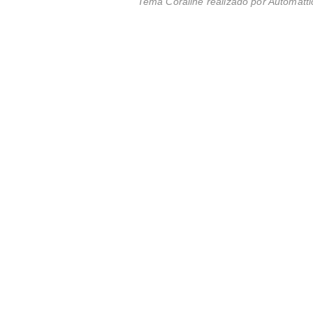
Tema Coraline realizado por
Automatti