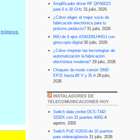
Amplificador driver RF QPA0023
para 6 a 18 GHz
31 julio, 2026
¿Cómo eliges al mejor socio de
fabricación electrónica para tu
próximo producto?
31 julio, 2026
IMU de 6 ejes ASM330LHHG1 con
giroscopio digital
30 julio, 2026
¿Cómo mejoran las tecnologías de
automatización la fabricación
electrónica moderna?
29 julio, 2026
Choques de modo común SMD
EP21 hasta 80 V y 35 A
28 julio,
2026
INSTALADORES DE
TELECOMUNICACIONES HOY
Switch data center DCS-7342-
32D2X con 32 puertos 400G
4
agosto, 2026
Switch PoE Vi2616 de 16 puertos
para videovigilancia
31 julio, 2026