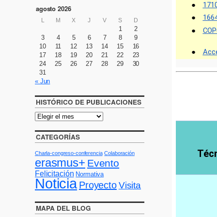
agosto 2026
L
M
X
J
V
S
D
1
2
3
4
5
6
7
8
9
10
11
12
13
14
15
16
17
18
19
20
21
22
23
24
25
26
27
28
29
30
31
« Jun
HISTÓRICO DE PUBLICACIONES
CATEGORÍAS
Charla-congreso-conferencia
Colaboración
erasmus+
Evento
Felicitación
Normativa
Noticia
Proyecto
Visita
MAPA DEL BLOG