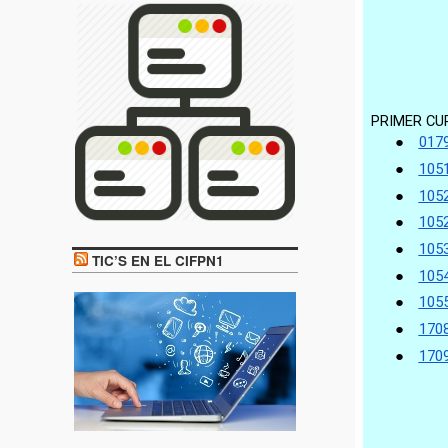
TIC’S EN EL CIFPN1