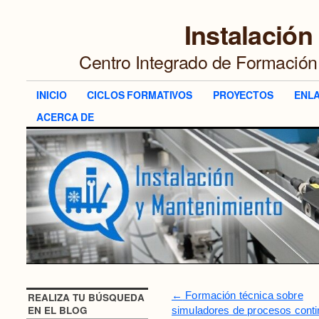
Instalación
Centro Integrado de Formació
INICIO
CICLOS FORMATIVOS
PROYECTOS
ENL
ACERCA DE
←
Formación técnica sobre
REALIZA TU BÚSQUEDA
EN EL BLOG
simuladores de procesos cont