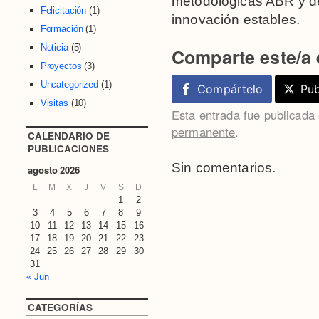
metodológicas ABR y de
Felicitación
(1)
innovación estables.
Formación
(1)
Noticia
(5)
Comparte este/a 
Proyectos
(3)
Uncategorized
(1)
Compártelo
Pub
Visitas
(10)
Esta entrada fue publicada
permanente
.
CALENDARIO DE
PUBLICACIONES
Sin comentarios.
agosto 2026
L
M
X
J
V
S
D
1
2
3
4
5
6
7
8
9
10
11
12
13
14
15
16
17
18
19
20
21
22
23
24
25
26
27
28
29
30
31
« Jun
CATEGORÍAS