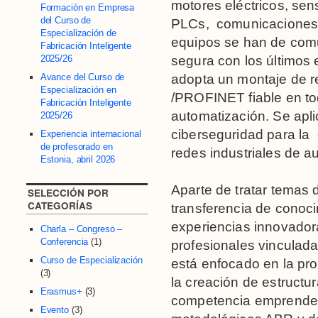
motores eléctricos, sen
Formación en Empresa
del Curso de
PLCs, comunicacione
Especialización de
equipos se han de comu
Fabricación Inteligente
2025/26
segura con los últimos
Avance del Curso de
adopta un montaje de r
Especialización en
/PROFINET fiable en to
Fabricación Inteligente
automatización. Se apli
2025/26
ciberseguridad para la
Experiencia internacional
de profesorado en
redes industriales de a
Estonia, abril 2026
Aparte de tratar temas 
SELECCIÓN POR
CATEGORÍAS
transferencia de conoci
experiencias innovador
Charla – Congreso –
Conferencia
(1)
profesionales vinculadas
Curso de Especialización
está enfocado en la pro
(3)
la creación de estructu
Erasmus+
(3)
competencia emprended
Evento
(3)